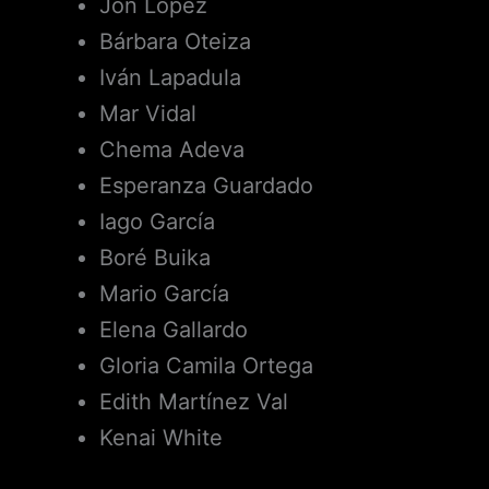
Jon López
Bárbara Oteiza
Iván Lapadula
Mar Vidal
Chema Adeva
Esperanza Guardado
Iago García
Boré Buika
Mario García
Elena Gallardo
Gloria Camila Ortega
Edith Martínez Val
Kenai White