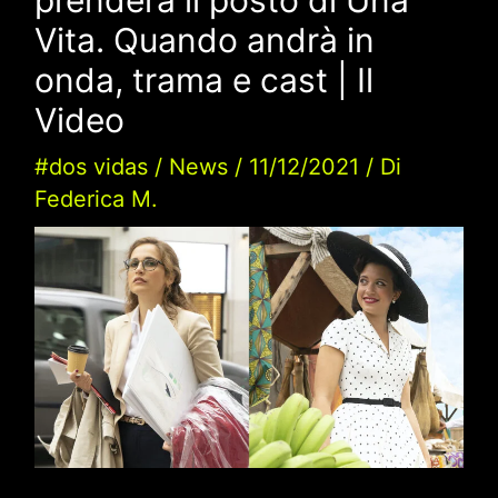
Vita. Quando andrà in
onda, trama e cast | Il
Video
#dos vidas
/
News
/
11/12/2021
/ Di
Federica M.