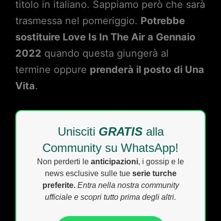
titolo in italiano. Sappiamo però che sarà
trasmessa nel pomeriggio.
Potrebbe
sostituire Love Is In The Air a Gennaio
2022
quando questa giungerà al
termine oppure
prenderà il posto di Una
Vita
.
Unisciti
GRATIS
alla
Community su WhatsApp!
Non perderti le
anticipazioni
, i gossip e le
news esclusive sulle tue
serie turche
preferite.
Entra nella nostra community
ufficiale e scopri tutto prima degli altri.