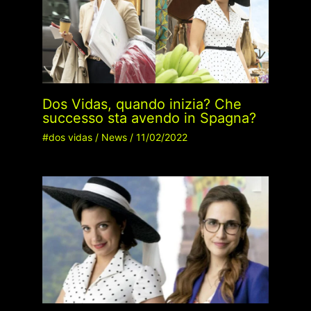
Dos Vidas, quando inizia? Che
successo sta avendo in Spagna?
#dos vidas
/
News
/
11/02/2022