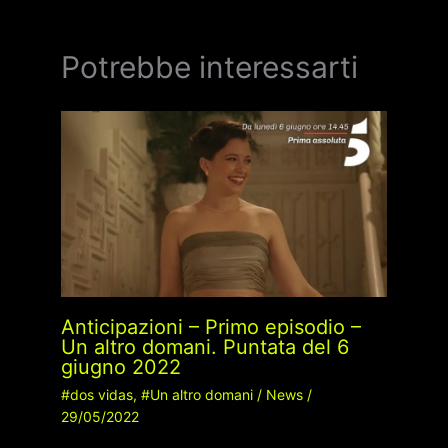
Potrebbe interessarti
Anticipazioni – Primo episodio –
Un altro domani. Puntata del 6
giugno 2022
#dos vidas
,
#Un altro domani
/
News
/
29/05/2022