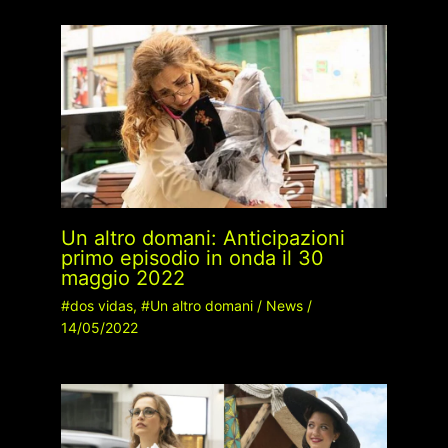
Un altro domani: Anticipazioni
primo episodio in onda il 30
maggio 2022
#dos vidas
,
#Un altro domani
/
News
/
14/05/2022