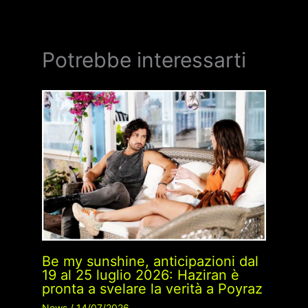
Potrebbe interessarti
Be my sunshine, anticipazioni dal
19 al 25 luglio 2026: Haziran è
pronta a svelare la verità a Poyraz
News
/
14/07/2026