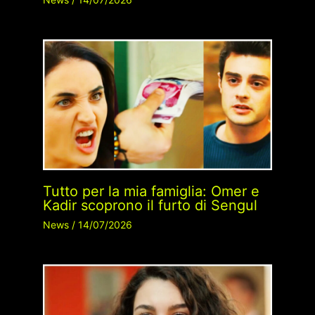
Tutto per la mia famiglia: Omer e
Kadir scoprono il furto di Sengul
News
/
14/07/2026