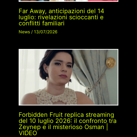
Far Away, anticipazioni del 14
luglio: rivelazioni scioccanti e
conflitti familiari
News
/
13/07/2026
Forbidden Fruit replica streaming
del 10 luglio 2026: il confronto tra
Zeynep e il misterioso Osman |
VIDEO