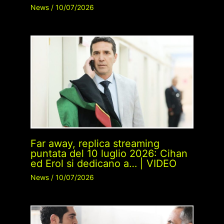
News
/
10/07/2026
Far away, replica streaming
puntata del 10 luglio 2026: Cihan
ed Erol si dedicano a… | VIDEO
News
/
10/07/2026