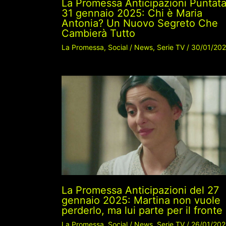
La Promessa Anticipazioni Puntat
31 gennaio 2025: Chi è Maria
Antonia? Un Nuovo Segreto Che
Cambierà Tutto
La Promessa
,
Social
/
News
,
Serie TV
/
30/01/20
La Promessa Anticipazioni del 27
gennaio 2025: Martina non vuole
perderlo, ma lui parte per il fronte
La Promessa
,
Social
/
News
,
Serie TV
/
26/01/20