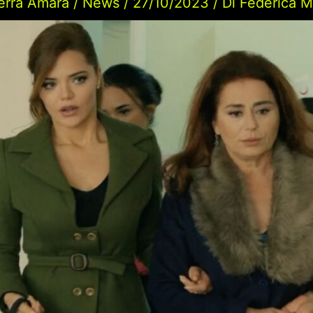
erra Amara
/
News
/
27/10/2023
/ Di
Federica M