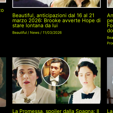
zo
Beautiful, anticipazioni dal 16 al 21
An
marzo 2026: Brooke avverte Hope di
pe
stare lontana da lui
Fo
do
Beautiful
/
News
/
11/03/2026
Bea
Pro
La Promessa, spoiler dalla Spagna: Il
La