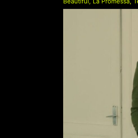
Beautiful
,
La Promessa
,
T