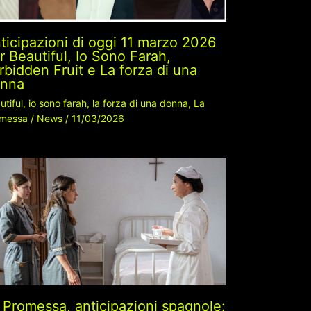
ticipazioni di oggi 11 marzo 2026
r Beautiful, Io Sono Farah,
rbidden Fruit e La forza di una
nna
utiful
,
io sono farah
,
la forza di una donna
,
La
messa
/
News
/
11/03/2026
 Promessa, anticipazioni spagnole: