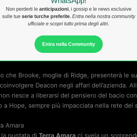
WhatsApp!
Non perderti le
anticipazioni
, i gossip e le news esclusive
sulle tue
serie turche preferite.
Entra nella nostra community
ufficiale e scopri tutto prima degli altri.
Entra nella Community
ano che Brooke, moglie di Ridge, presenterà le s
oinvolgere Deacon negli affari dell’azienda. Al
on riesce a liberarsi del pensiero del bacio con
no a Hope, sempre più impacciata nella rete del 
rra Amara
 la puntata di
Terra Amara
ci svela un sorprend