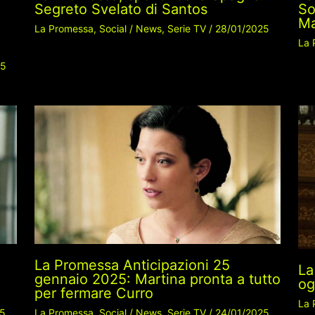
a
Segreto Svelato di Santos
So
Ma
La Promessa
,
Social
/
News
,
Serie TV
/
28/01/2025
La 
25
La Promessa Anticipazioni 25
La
gennaio 2025: Martina pronta a tutto
og
per fermare Curro
La 
25
La Promessa
,
Social
/
News
,
Serie TV
/
24/01/2025