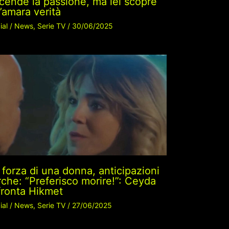
cende la passione, ma lei scopre
’amara verità
ial
/
News
,
Serie TV
/
30/06/2025
 forza di una donna, anticipazioni
rche: “Preferisco morire!”: Ceyda
fronta Hikmet
ial
/
News
,
Serie TV
/
27/06/2025