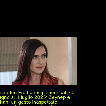
rbidden Fruit anticipazioni dal 30
ugno al 4 luglio 2025: Zeynep e
ihan, un gesto inaspettato