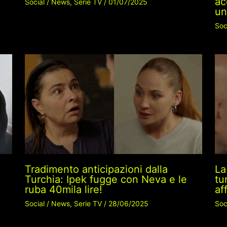
ac
Social
/
News
,
Serie TV
/
01/07/2025
un
Soc
Tradimento anticipazioni dalla
La
Turchia: Ipek fugge con Neva e le
tu
ruba 40mila lire!
af
Social
/
News
,
Serie TV
/
28/06/2025
Soc