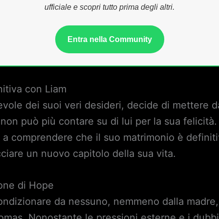
ufficiale e scopri tutto prima degli altri.
Entra nella Community
nitiva con Liam
ole dei suoi veri desideri, decide di mettere d
non può più contare su di lui per la sua felicit
 a comprendere che il suo matrimonio è definit
ciare un nuovo capitolo della sua vita.
ione di Hope
condizionare da nessuno, nemmeno dalla madre, 
mas. Nonostante le pressioni esterne e i dubbi