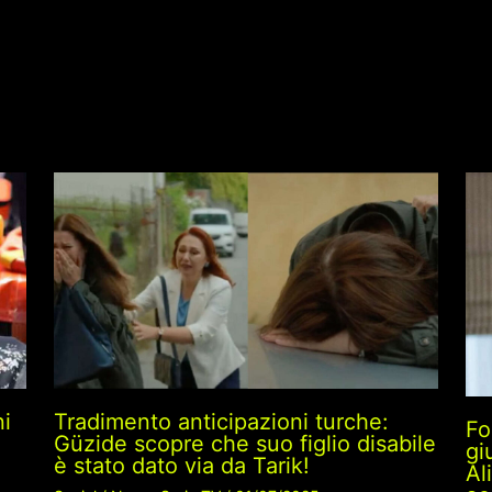
ni
Tradimento anticipazioni turche:
Fo
Güzide scopre che suo figlio disabile
gi
è stato dato via da Tarik!
Al