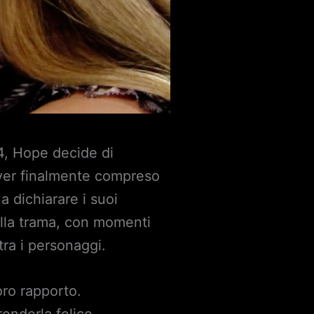
4, Hope decide di
aver finalmente compreso
a dichiarare i suoi
ella trama, con momenti
ra i personaggi.
oro rapporto.
renderla felice.