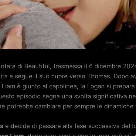
tata di Beautiful, trasmessa il 6 dicembre 202
vita e segue il suo cuore verso Thomas. Dopo 
Liam è giunto al capolinea, la Logan si prepara 
Questo episodio segna una svolta significativa n
he potrebbe cambiare per sempre le dinamiche t
s
e decide di passare alla fase successiva del l
 con Liam
, dopo aver capito che lui non può più 