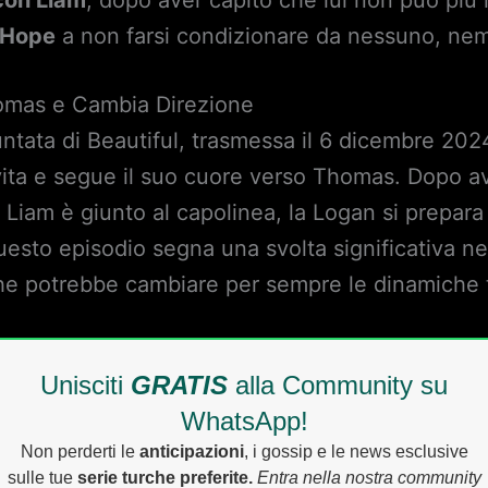
 Hope
a non farsi condizionare da nessuno, ne
homas e Cambia Direzione
tata di Beautiful, trasmessa il 6 dicembre 202
vita e segue il suo cuore verso Thomas. Dopo 
Liam è giunto al capolinea, la Logan si prepara 
Questo episodio segna una svolta significativa n
he potrebbe cambiare per sempre le dinamiche t
Unisciti
GRATIS
alla Community su
WhatsApp!
Non perderti le
anticipazioni
, i gossip e le news esclusive
sulle tue
serie turche preferite.
Entra nella nostra community