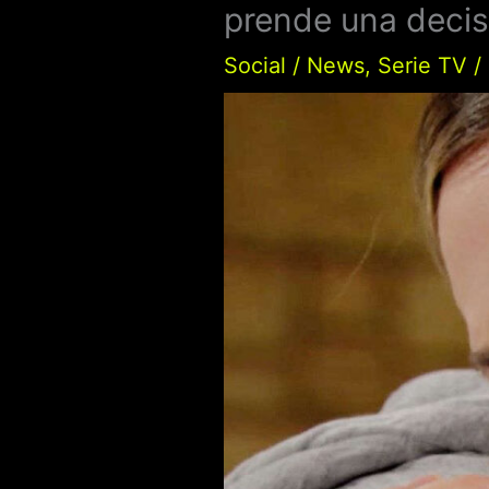
prende una decis
Social
/
News
,
Serie TV
/