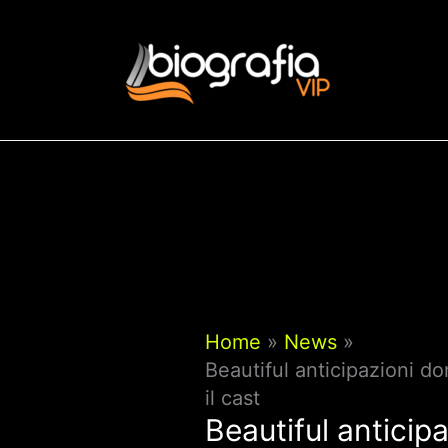
Vai
al
contenuto
Home
News
Beautiful anticipazioni do
il cast
Beautiful anticipa