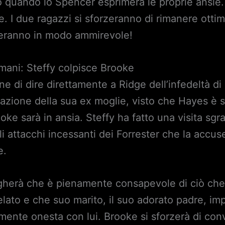
quando lo Spencer esprimerà le proprie ansie. F
e. I due ragazzi si sforzeranno di rimanere otti
rteranno in modo ammirevole!
omani: Steffy colpisce Brooke
ne di dire direttamente a Ridge dell’infedeltà d
elazione della sua ex moglie, visto che Hayes è 
oke sarà in ansia. Steffy ha fatto una visita sgra
li attacchi incessanti dei Forrester che la accu
e.
gherà che è pienamente consapevole di ciò che
lato e che suo marito, il suo adorato padre, im
nte onesta con lui. Brooke si sforzerà di convi