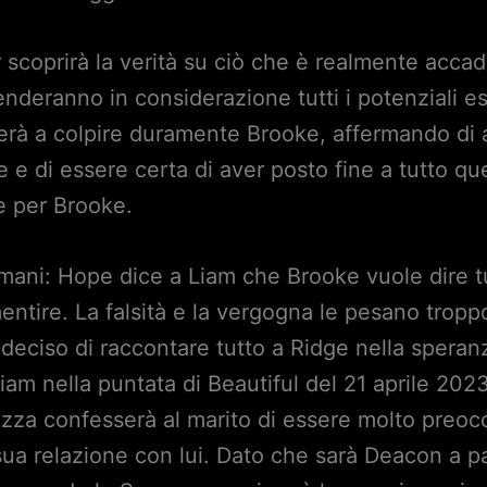
 scoprirà la verità su ciò che è realmente accad
deranno in considerazione tutti i potenziali esi
uerà a colpire duramente Brooke, affermando di 
e e di essere certa di aver posto fine a tutto q
e per Brooke.
omani: Hope dice a Liam che Brooke vuole dire t
ntire. La falsità e la vergogna le pesano troppo
deciso di raccontare tutto a Ridge nella speranz
am nella puntata di Beautiful del 21 aprile 2023
agazza confesserà al marito di essere molto preo
 sua relazione con lui. Dato che sarà Deacon a p