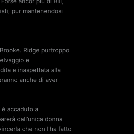
orse ancor più di Bill,
misti, pur mantenendosi
i Brooke. Ridge purtroppo
selvaggio e
dita e inaspettata alla
seranno anche di aver
 è accaduto a
parerà dall’unica donna
ncerla che non l’ha fatto