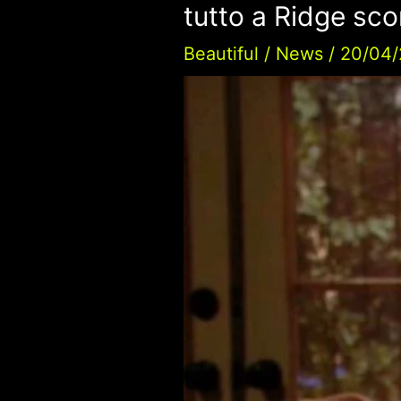
tutto a Ridge sco
Beautiful
/
News
/
20/04