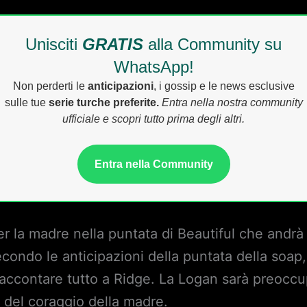
Unisciti
GRATIS
alla Community su
WhatsApp!
Non perderti le
anticipazioni
, i gossip e le news esclusive
sulle tue
serie turche preferite.
Entra nella nostra community
ufficiale e scopri tutto prima degli altri.
Entra nella Community
 la madre nella puntata di Beautiful che andrà 
condo le anticipazioni della puntata della soap,
ccontare tutto a Ridge. La Logan sarà preoccupat
 del coraggio della madre.