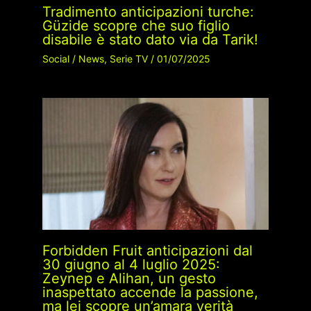
Tradimento anticipazioni turche:
Güzide scopre che suo figlio
disabile è stato dato via da Tarik!
Social
/
News
,
Serie TV
/
01/07/2025
Forbidden Fruit anticipazioni dal
30 giugno al 4 luglio 2025:
Zeynep e Alihan, un gesto
inaspettato accende la passione,
ma lei scopre un’amara verità