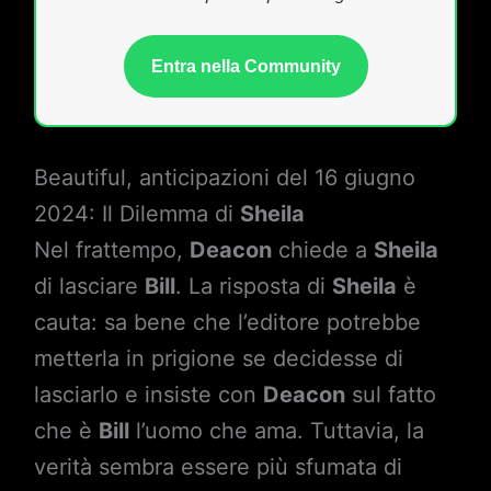
Entra nella Community
Beautiful, anticipazioni del 16 giugno
2024: Il Dilemma di
Sheila
Nel frattempo,
Deacon
chiede a
Sheila
di lasciare
Bill
. La risposta di
Sheila
è
cauta: sa bene che l’editore potrebbe
metterla in prigione se decidesse di
lasciarlo e insiste con
Deacon
sul fatto
che è
Bill
l’uomo che ama. Tuttavia, la
verità sembra essere più sfumata di