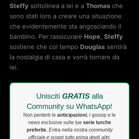
Steffy
sottolinea a lei e a
Thomas
che
sono stati loro a creare una situazione
che evidentemente sta angosciando il
bambino. Per rassicurare
Hope
,
Steffy
sostiene che col tempo
Douglas
sentirà
la nostalgia di casa e vorrà tornare da
lei.
Unisciti
GRATIS
alla
Community su WhatsApp!
Non perderti le
anticipazioni
, i gossip e le
news esclusive sulle tue
serie turche
preferite.
Entra nella nostra community
ufficiale e scopri tutto prima degli altri.