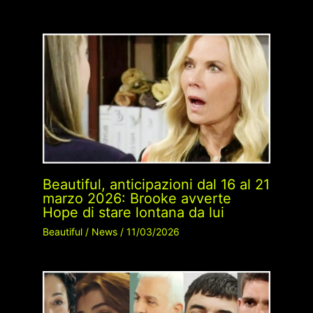
Beautiful, anticipazioni dal 16 al 21
marzo 2026: Brooke avverte
Hope di stare lontana da lui
Beautiful
/
News
/
11/03/2026