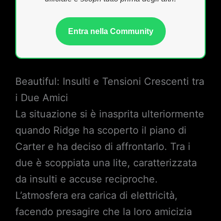
Entra nella Community
Beautiful: Insulti e Tensioni Crescenti tra
i Due Amici
La situazione si è inasprita ulteriormente
quando Ridge ha scoperto il piano di
Carter e ha deciso di affrontarlo. Tra i
due è scoppiata una lite, caratterizzata
da insulti e accuse reciproche.
L’atmosfera era carica di elettricità,
facendo presagire che la loro amicizia