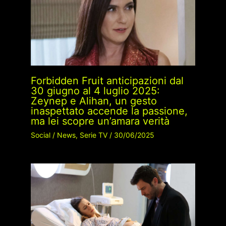
Forbidden Fruit anticipazioni dal
30 giugno al 4 luglio 2025:
Zeynep e Alihan, un gesto
inaspettato accende la passione,
ma lei scopre un’amara verità
Social
/
News
,
Serie TV
/
30/06/2025