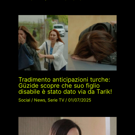
Tradimento anticipazioni turche:
Güzide scopre che suo figlio
disabile è stato dato via da Tarik!
Social
/
News
,
Serie TV
/
01/07/2025