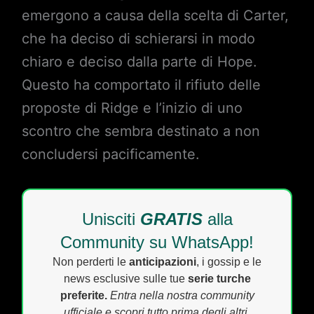
emergono a causa della scelta di Carter,
che ha deciso di schierarsi in modo
chiaro e deciso dalla parte di Hope.
Questo ha comportato il rifiuto delle
proposte di Ridge e l’inizio di uno
scontro che sembra destinato a non
concludersi pacificamente.
Unisciti
GRATIS
alla
Community su WhatsApp!
Non perderti le
anticipazioni
, i gossip e le
news esclusive sulle tue
serie turche
preferite.
Entra nella nostra community
ufficiale e scopri tutto prima degli altri.