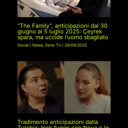
“The Family”, anticipazioni dal 30
giugno al 5 luglio 2025: Çeyrek
spara, ma uccide l’uomo sbagliato
Social
/
News
,
Serie TV
/
29/06/2025
Tradimento anticipazioni dalla
Turchia: Ipek fugge con Neva e le