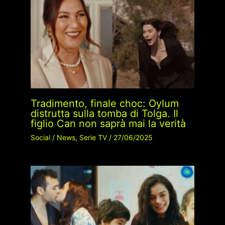
Tradimento, finale choc: Oylum
distrutta sulla tomba di Tolga. Il
figlio Can non saprà mai la verità
Social
/
News
,
Serie TV
/
27/06/2025