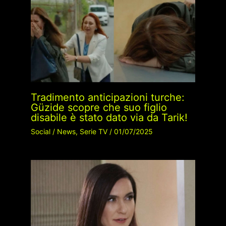
Tradimento anticipazioni turche:
Güzide scopre che suo figlio
disabile è stato dato via da Tarik!
Social
/
News
,
Serie TV
/
01/07/2025