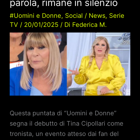
parola, rimane in silenzio
#Uomini e Donne
,
Social
/
News
,
Serie
TV
/
20/01/2025
/ Di
Federica M.
Questa puntata di “Uomini e Donne”
segna il debutto di Tina Cipollari come
tronista, un evento atteso dai fan del