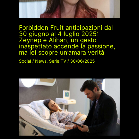
Forbidden Fruit anticipazioni dal
30 giugno al 4 luglio 2025:
Zeynep e Alihan, un gesto
inaspettato accende la passione,
ma lei scopre un’amara verità
Social
/
News
,
Serie TV
/
30/06/2025