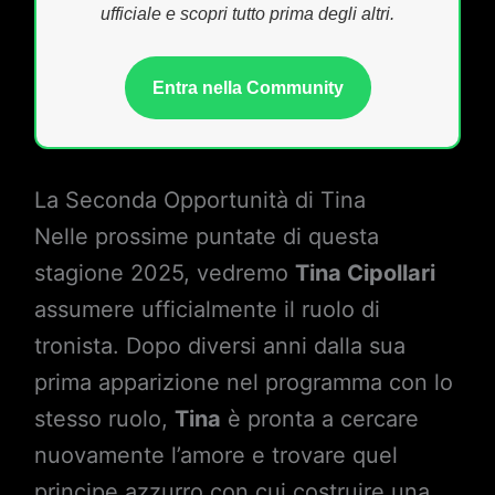
ufficiale e scopri tutto prima degli altri.
Entra nella Community
La Seconda Opportunità di Tina
Nelle prossime puntate di questa
stagione 2025, vedremo
Tina Cipollari
assumere ufficialmente il ruolo di
tronista. Dopo diversi anni dalla sua
prima apparizione nel programma con lo
stesso ruolo,
Tina
è pronta a cercare
nuovamente l’amore e trovare quel
principe azzurro con cui costruire una