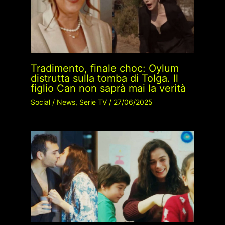
Tradimento, finale choc: Oylum
distrutta sulla tomba di Tolga. Il
figlio Can non saprà mai la verità
Social
/
News
,
Serie TV
/
27/06/2025