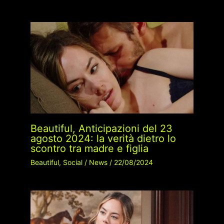
Beautiful, Anticipazioni del 23
agosto 2024: la verità dietro lo
scontro tra madre e figlia
Beautiful
,
Social
/
News
/
22/08/2024