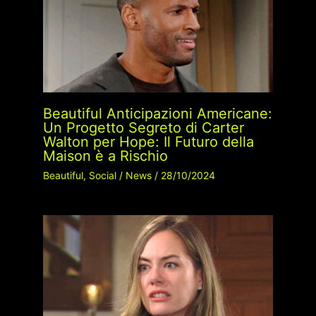
Beautiful Anticipazioni Americane:
Un Progetto Segreto di Carter
Walton per Hope: Il Futuro della
Maison è a Rischio
Beautiful
,
Social
/
News
/
28/10/2024