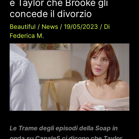
e Taylor che Brooke gli
concede il divorzio
Beautiful
/
News
/
19/05/2023
/ Di
Federica M.
Le Trame degli episodi della Soap in
onda su Canale5 ci dicono che Taylor