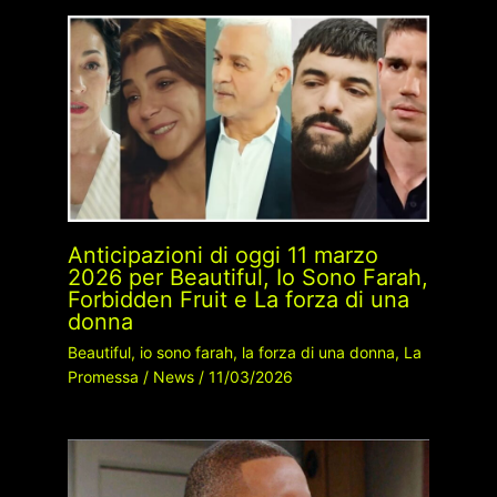
Anticipazioni di oggi 11 marzo
2026 per Beautiful, Io Sono Farah,
Forbidden Fruit e La forza di una
donna
Beautiful
,
io sono farah
,
la forza di una donna
,
La
Promessa
/
News
/
11/03/2026